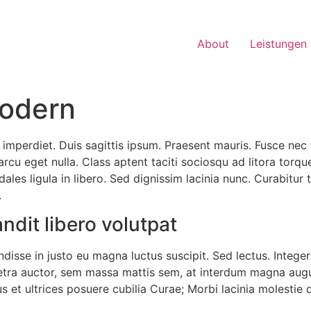
About
Leistungen
modern
imperdiet. Duis sagittis ipsum. Praesent mauris. Fusce nec
rcu eget nulla. Class aptent taciti sociosqu ad litora torqu
les ligula in libero. Sed dignissim lacinia nunc. Curabitur 
.
ndit libero volutpat
ndisse in justo eu magna luctus suscipit. Sed lectus. Integ
etra auctor, sem massa mattis sem, at interdum magna aug
us et ultrices posuere cubilia Curae; Morbi lacinia molestie 