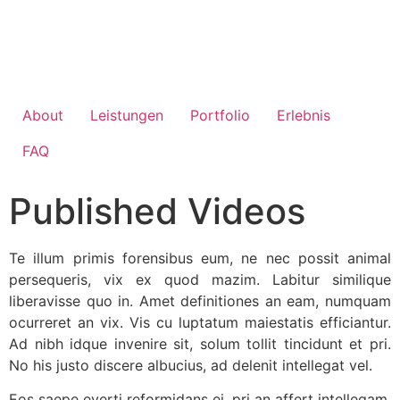
About
Leistungen
Portfolio
Erlebnis
FAQ
Published Videos
Te illum primis forensibus eum, ne nec possit animal
persequeris, vix ex quod mazim. Labitur similique
liberavisse quo in. Amet definitiones an eam, numquam
ocurreret an vix. Vis cu luptatum maiestatis efficiantur.
Ad nibh idque invenire sit, solum tollit tincidunt et pri.
No his justo discere albucius, ad delenit intellegat vel.
Eos saepe everti reformidans ei, pri an affert intellegam.