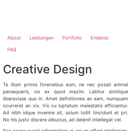
About
Leistungen
Portfolio
Erlebnis
FAQ
Creative Design
Te illum primis forensibus eum, ne nec possit animal
persequeris, vix ex quod mazim. Labitur similique
liberavisse quo in. Amet definitiones an eam, numquam
ocurreret an vix. Vis cu luptatum maiestatis efficiantur.
Ad nibh idque invenire sit, solum tollit tincidunt et pri.
No his justo discere albucius, ad delenit intellegat vel.
Eos saepe everti reformidans ei, pri an affert intellegam.