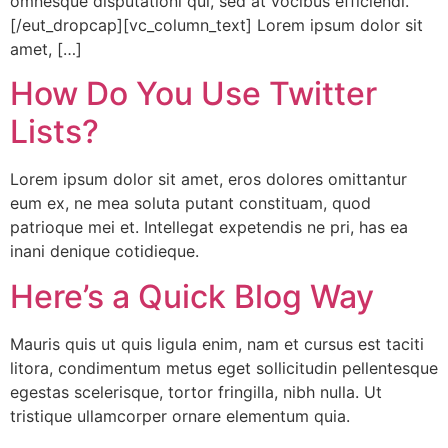
omnesque disputationi qui, sed at vocibus efficiendi.
[/eut_dropcap][vc_column_text] Lorem ipsum dolor sit
amet, […]
How Do You Use Twitter
Lists?
Lorem ipsum dolor sit amet, eros dolores omittantur
eum ex, ne mea soluta putant constituam, quod
patrioque mei et. Intellegat expetendis ne pri, has ea
inani denique cotidieque.
Here’s a Quick Blog Way
Mauris quis ut quis ligula enim, nam et cursus est taciti
litora, condimentum metus eget sollicitudin pellentesque
egestas scelerisque, tortor fringilla, nibh nulla. Ut
tristique ullamcorper ornare elementum quia.